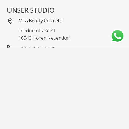
UNSER STUDIO
Miss Beauty Cosmetic
Friedrichstraße 31
16540 Hohen Neuendorf
+49 174 374 5220
fundaseven@icloud.com
ÖFFNUNGSZEITEN
Öffnungszeiten
Nach Terminvereinbarung
MISS BEAUTY COSMETIC
Leistungen